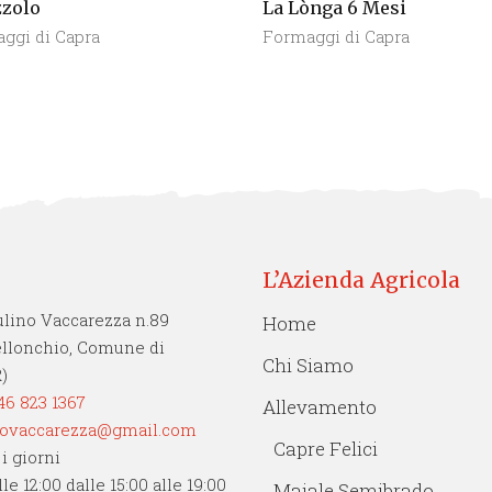
zzolo
La Lònga 6 Mesi
ggi di Capra
Formaggi di Capra
L’Azienda Agricola
ulino Vaccarezza n.89
Home
ellonchio, Comune di
Chi Siamo
)
46 823 1367
Allevamento
ovaccarezza@gmail.com
Capre Felici
 i giorni
lle 12:00 dalle 15:00 alle 19:00
Maiale Semibrado