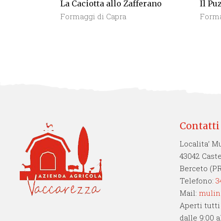
La Caciotta allo Zafferano
Il Pu
Formaggi di Capra
Forma
Contatti
Localita’ M
43042 Cast
Berceto (PR
Telefono:
3
Mail:
mulin
Aperti tutti
dalle 9:00 a