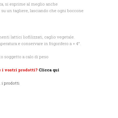
za, si esprime al meglio anche
su un tagliere, lasciando che ogni boccone
enti lattici liofilizzati, caglio vegetale.
mperatura e conservare in frigorifero a + 4°.
to soggetto a calo di peso
 i vostri prodotti?
Clicca qui
 i prodotti