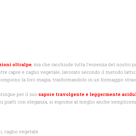
zioni oltralpe
, ma che racchiude tutta l’essenza del nostro pa
re capre e caglio vegetale, lavorato secondo il metodo lattic
 compiono la loro magia, trasformandolo in un formaggio strao
stingue per il suo
sapore travolgente e leggermente acidu
rimi piatti con eleganza, si esprime al meglio anche semplice
ti, caglio vegetale.