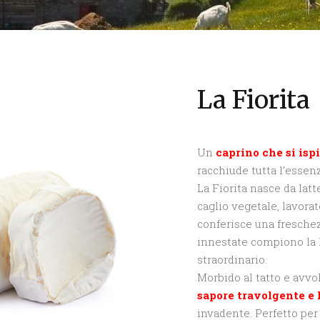
La Fiorita
Un
caprino che si ispi
racchiude tutta l’essenz
La Fiorita nasce da lat
caglio vegetale, lavora
conferisce una freschez
innestate compiono la 
straordinario.
Morbido al tatto e avvol
sapore travolgente e
invadente. Perfetto per 